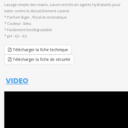
Lavage simple des mains, savon enrichi en agents hydratants pour
lutter contre le desséchement cutané.
* Parfum léger , floral et aromatique
* Couleur : bleu
* Facilement biodégradable
* pH : 4,5 - 6,5
Télécharger la fiche technique
Télécharger la fiche de sécurité
VIDEO